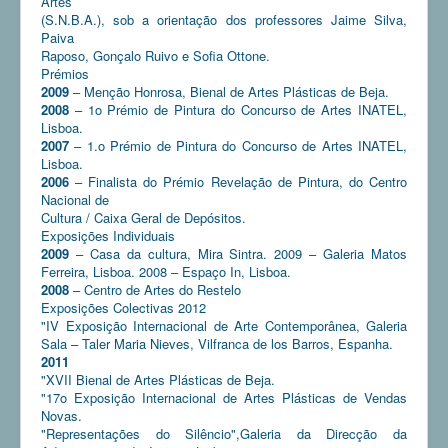
Artes
(S.N.B.A.), sob a orientação dos professores Jaime Silva,
Paiva
Raposo, Gonçalo Ruivo e Sofia Ottone.
Prémios
2009
– Menção Honrosa, Bienal de Artes Plásticas de Beja.
2008
– 1o Prémio de Pintura do Concurso de Artes INATEL,
Lisboa.
2007
– 1.o Prémio de Pintura do Concurso de Artes INATEL,
Lisboa.
2006
– Finalista do Prémio Revelação de Pintura, do Centro
Nacional de
Cultura / Caixa Geral de Depósitos.
Exposições Individuais
2009
– Casa da cultura, Mira Sintra. 2009 – Galeria Matos
Ferreira, Lisboa. 2008 – Espaço In, Lisboa.
2008
– Centro de Artes do Restelo
Exposições Colectivas 2012
"IV Exposição Internacional de Arte Contemporânea, Galeria
Sala – Taler Maria Nieves, Vilfranca de los Barros, Espanha.
2011
"XVII Bienal de Artes Plásticas de Beja.
"17o Exposição Internacional de Artes Plásticas de Vendas
Novas.
"Representações do Silêncio",Galeria da Direcção da