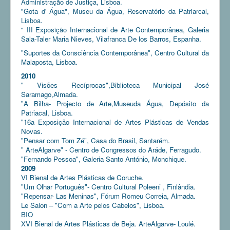
Administração de Justiça, Lisboa.
"Gota d' Água", Museu da Água, Reservatório da Patriarcal,
Lisboa.
" III Exposição
Internacional de Arte Contemporânea, Galeria
Sala-Taler Maria Nieves, Vilafranca De los Barros, Espanha.
"Suportes da Consciência Contemporânea", Centro Cultural da
Malaposta, Lisboa.
2010
" Visões Recíprocas",Biblioteca Municipal José
Saramago,Almada.
"A Bilha- Projecto de Arte,Museuda Água, Depósito da
Patriacal, Lisboa.
"16a Exposição Internacional de Artes Plásticas de Vendas
Novas.
"Pensar com Tom Zé", Casa do Brasil, Santarém.
" ArteAlgarve" - Centro de Congressos do Aráde, Ferragudo.
"Fernando Pessoa", Galeria Santo António, Monchique.
2009
VI Bienal de Artes Plásticas de Coruche.
"Um Olhar Português"- Centro Cultural Poleeni , Finlândia.
"Repensar- Las Meninas", Fórum Romeu Correia, Almada.
Le Salon – "Com a Arte pelos Cabelos", Lisboa.
BIO
XVI Bienal de Artes Plásticas de Beja. ArteAlgarve- Loulé.